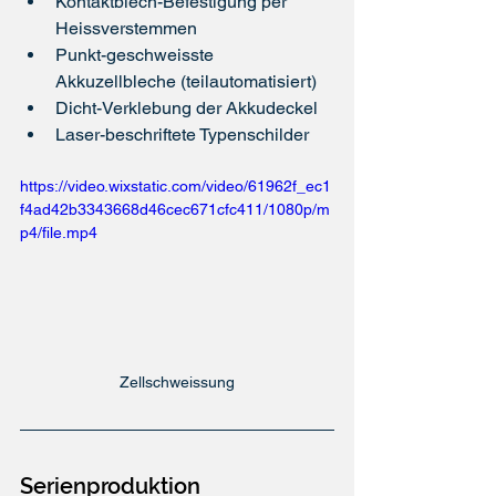
Kontaktblech-Befestigung per 
Heissverstemmen
Punkt-geschweisste 
Akkuzellbleche (teilautomatisiert)
Dicht-V
erklebung der Akkudeckel
Laser-beschriftete Typenschilder  
https://video.wixstatic.com/video/61962f_ec1
f4ad42b3343668d46cec671cfc411/1080p/m
p4/file.mp4
Zellschweissung
Serienproduktion