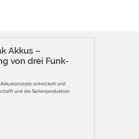
KONTAKT
JOBS
SHOP
k Akkus –
ung von drei Funk-
n Akkukonzepte entwickelt und
schafft und die Serienproduktion