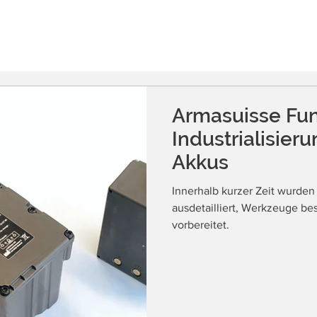
ÜBER UNS
REFERENZEN
STANDORTE
NEWS
Armasuisse Fun
Industrialisier
Akkus
Innerhalb kurzer Zeit wurde
ausdetailliert, Werkzeuge be
vorbereitet.