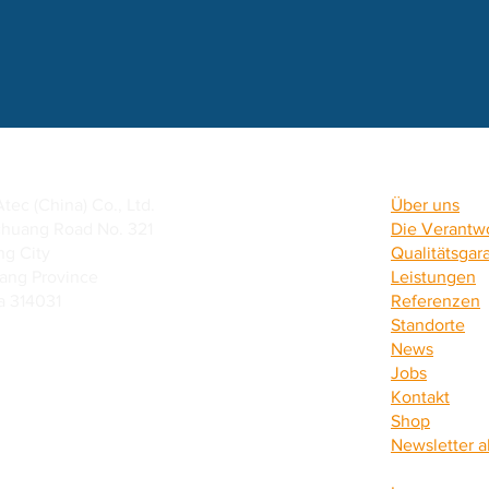
ec (China) Co., Ltd.
Über uns
chuang Road No. 321
Die Verantwo
ng City
Qualitätsgar
iang Province
Leistungen
a 314031
Referenzen
Standorte
News
Jobs
Kontakt
Shop
Newsletter 