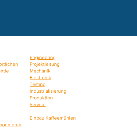
Engineering
rtlichen
Projektleitung
antie
Mechanik
Elektronik
Testing
Industrialisierung
Produktion
Service
Einbau Kaffeemühlen
abonnieren