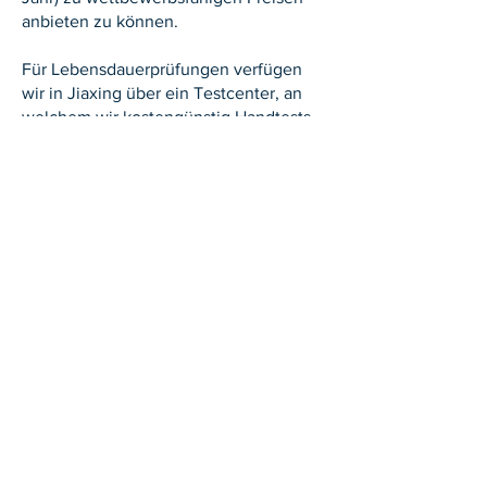
anbieten zu können.
Für Lebensdauerprüfungen verfügen
wir in Jiaxing über ein Testcenter, an
welchem wir kostengünstig Handtests
durchführen. Diese ergänzen unsere
automatisierten Funktions- und
Prüfstandtests und stellen ein
entscheidendes Element bei der
Qualitätsvalidierung dar.
CEKAtec AG
Industriestrasse 2
CH-9630 Wattwil
Telefon:
+41 71 987 40 40