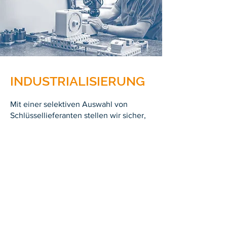
INDUSTRIALISIERUNG
Mit einer selektiven Auswahl von
Schlüssellieferanten stellen wir sicher,
dass wir die gewünschte Teilequalität
zum besten Preis beschaffen können.
Meist binden wir unsere Lieferanten
dabei bereits in der Produktentwicklung
in den Prozess ein.
Neben der klassischen Beschaffung von
Komponenten umfasst die
Industrialisierung auch die
Werkzeugbeschaffung und deren