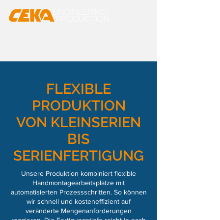
FLEXIBLE
PRODUKTION
VON KLEINSERIEN
BIS
SERIENFERTIGUNG
Unsere Produktion kombiniert flexible
Handmontagearbeitsplätze mit
automatisierten Prozess­schritten. So können
wir schnell und kosteneffizient auf
veränderte Mengen­anforderungen