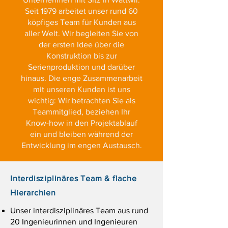
Seit 1979 arbeitet unser rund 60
köpfiges Team für Kunden aus
aller Welt. Wir begleiten Sie von
der ersten Idee über die
Konstruktion bis zur
Serienproduktion und darüber
hinaus. Die enge Zusammenarbeit
mit unseren Kunden ist uns
wichtig: Wir betrachten Sie als
Teammitglied, beziehen Ihr
Know-how in den Projektablauf
ein und bleiben während der
Entwicklung im engen Austausch.
Interdisziplinäres Team & flache
Hierarchien
Unser interdisziplinäres Team aus rund
20 Ingenieurinnen und Ingenieuren