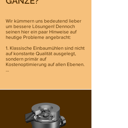
GANZE?
Wir kümmern uns bedeutend lieber 
um bessere Lösungen! Dennoch 
seinen hier ein paar Hinweise auf 
heutige Probleme angebracht:

1. Klassische Einbaumühlen sind nicht 
auf konstante Qualität ausgelegt, 
sondern primär auf 
Kostenoptimierung auf allen Ebenen.

2. Die Standzeit von Standard-
Mahlscheiben ist äusserst begrenzt 
und deren Schneidgeometrie 
erreicht keine gleichmässige 
Partikelzerkleinerung über längere 
Zeit.

3. Die Mahlgradeinstellung ist meist 
unpräzise oder nur grobstufig 
möglich, was eine saubere 