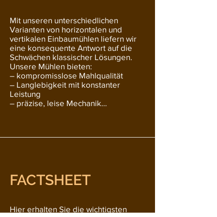
Betriebskosten und die Total Cost of 
Ownership, während das eigentliche 
Mit unseren unterschiedlichen 
Qualitätsversprechen des Geräts und 
Varianten von horizontalen und 
vor allem des Getränkes nicht 
vertikalen Einbaumühlen liefern wir 
zuverlässig erfüllt wird.

eine konsequente Antwort auf die 
Schwächen klassischer Lösungen. 
Unser Fazit: unbefriedigend von A-Z. 

Unsere Mühlen bieten:

Genau darum haben wir AromaX für 
– kompromisslose Mahlqualität

Sie entwickelt – bedingungslos: 
– Langlebigkeit mit konstanter 
Swiss Quality!
Leistung 

– präzise, leise Mechanik

– hohe Servicefreundlichkeit

​1. Modularer Aufbau

Der modulare Aufbau ermöglicht 
eine flexible Integration in 
unterschiedliche Gerätearchitekturen 
und Einbausituationen. Hersteller 
FACTSHEET
behalten maximale Freiheit im 
Design, während Präzision und 
mechanische Stabilität vollständig 
erhalten bleiben.

Hier erhalten Sie die wichtigsten